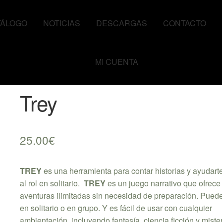
TÁLOGO
NOTICIAS
DESCARGAS
CONTACTO
MI CUENTA
Trey
25.00
€
TREY
es una herramienta para contar historias y ayudarte
al rol en solitario.
TREY
es un juego narrativo que ofrece
aventuras ilimitadas sin necesidad de preparación. Puede
en solitario o en grupo. Y es fácil de usar con cualquier
ambientación, incluyendo fantasía, ciencia ficción y miste