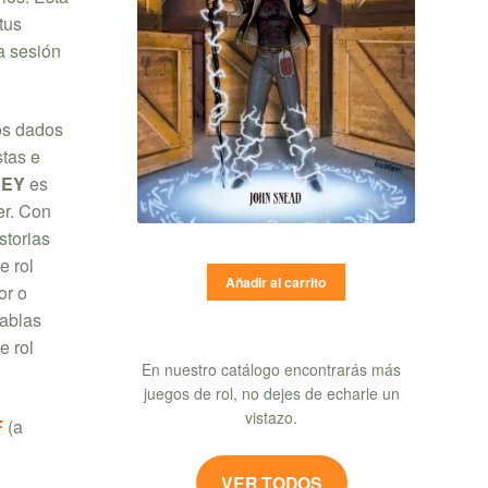
tus
a sesión
os dados
stas e
REY
es
er. Con
storias
e rol
Añadir al carrito
or o
tablas
e rol
En nuestro catálogo encontrarás más
juegos de rol, no dejes de echarle un
vistazo.
F
(a
VER TODOS