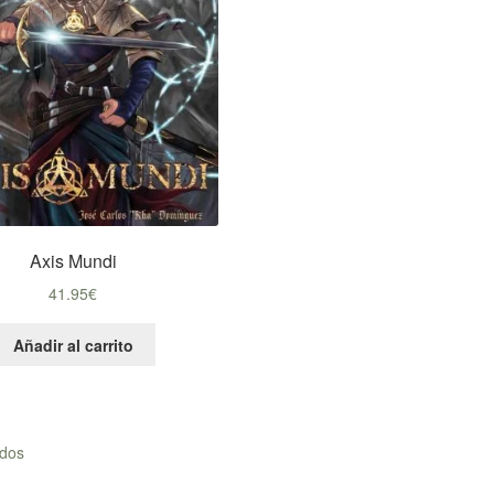
Axis Mundi
41.95
€
Añadir al carrito
Ordenado
ados
por