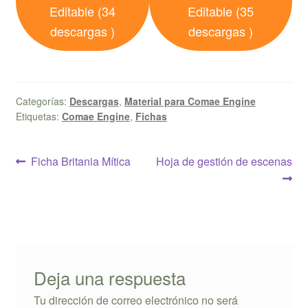
Editable (34
Editable (35
descargas )
descargas )
Categorías:
Descargas
,
Material para Comae Engine
Etiquetas:
Comae Engine
,
Fichas
Navegación
Anterior:
Siguiente:
Ficha Britania Mítica
Hoja de gestión de escenas
de
entradas
Deja una respuesta
Tu dirección de correo electrónico no será