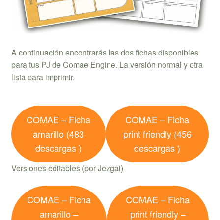
A continuación encontrarás las dos fichas disponibles
para tus PJ de Comae Engine. La versión normal y otra
lista para imprimir.
COMAE – Ficha
COMAE – Ficha
amarillo (483
print friendly (456
descargas )
descargas )
Versiones editables (por Jezgai)
COMAE – Ficha
COMAE – Ficha
amarillo –
print friendly –