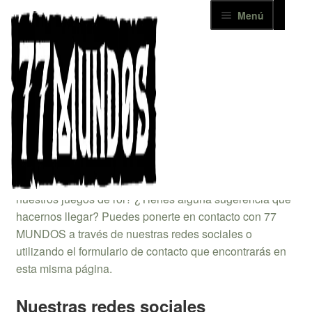
Ir
Ir
Menú
a
al
la
contenido
Inicio
navegación
Catálogo
Inicio
Contacto
Contacto
Noticias
Descargas
¿No has logrado resolver todas las dudas sobre
nuestros juegos de rol? ¿Tienes alguna sugerencia que
Contacto
hacernos llegar? Puedes ponerte en contacto con 77
MUNDOS a través de nuestras redes sociales o
+ 77 MUNDOS
utilizando el formulario de contacto que encontrarás en
esta misma página.
Mi cuenta
Nuestras redes sociales