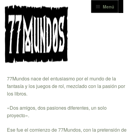
Ir
Ir
Menú
a
al
la
contenido
Inicio
navegación
Catálogo
Inicio
La editorial
La editorial
Noticias
Descargas
77Mundos nace del entusiasmo por el mundo de la
fantasía y los juegos de rol, mezclado con la pasión por
Contacto
los libros.
+ 77 MUNDOS
​«Dos amigos, dos pasiones diferentes, un solo
proyecto».
Mi cuenta
​Ese fue el comienzo de 77Mundos, con la pretensión de