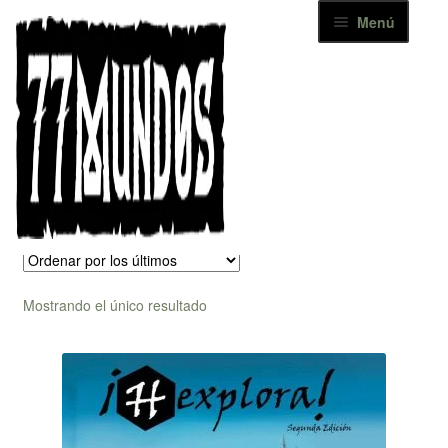
Ir
Ir
Menú
a
al
la
contenido
Inicio
navegación
Catálogo
Inicio
Tienda
Hexplora
Hexplora
Noticias
Descargas
Contacto
Mostrando el único resultado
+ 77 MUNDOS
Mi cuenta