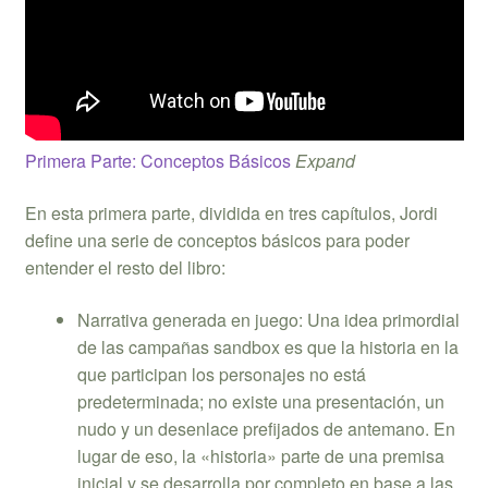
Primera Parte: Conceptos Básicos
Expand
En esta primera parte, dividida en tres capítulos, Jordi
define una serie de conceptos básicos para poder
entender el resto del libro:
Narrativa generada en juego: Una idea primordial
de las campañas sandbox es que la historia en la
que participan los personajes no está
predeterminada; no existe una presentación, un
nudo y un desenlace prefijados de antemano. En
lugar de eso, la «historia» parte de una premisa
inicial y se desarrolla por completo en base a las