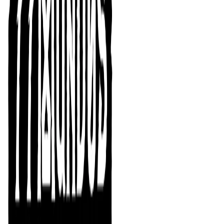
Este es el germen de ¡Hexplora! y siempre estará
disponible de forma gratuita para todos aquellos que
quieran leerlo. Os animamos a echarle un vistazo al pdf
para ver si os gusta el estilo.
¡Hexplora! es una versión ampliada y revisada de este
pdf, con ilustraciones completamente nuevas,
especialmente creadas para la ocasión. A continuación
os presentamos un pequeño resumen de cada uno de
los capítulos y apéndices del libro.
En ¡Hexplora! encontrarás:
Una introducción a las campañas tipo “caja de
arena” y “patea-hexágonos”.
Consejos para crear el mundo de juego: diseña
tablas de encuentros, define la climatología y
prepara diabólicos encuentros con los que