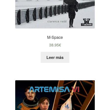
M-Space
38.95
€
Leer más