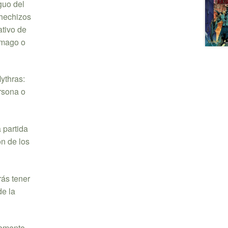
guo del
 hechizos
ativo de
 mago o
ythras:
rsona o
 partida
ón de los
rás tener
de la
lemento