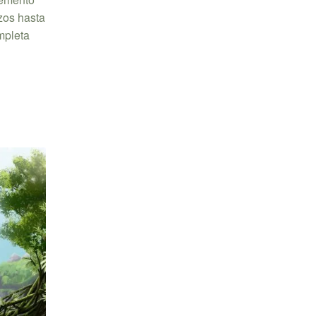
zos hasta
mpleta