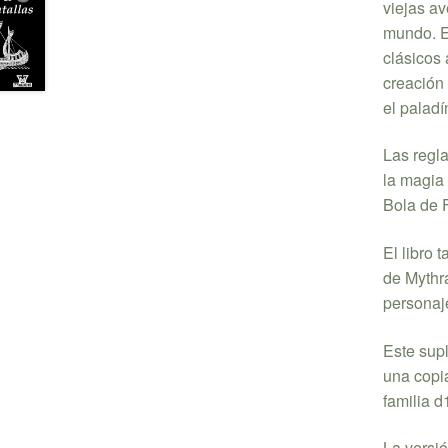
viejas a
mundo. En
clásicos 
creación
el paladí
Las regl
la magia
Bola de F
El libro 
de Mythra
personaje
Este supl
una copia
familia d
La versió