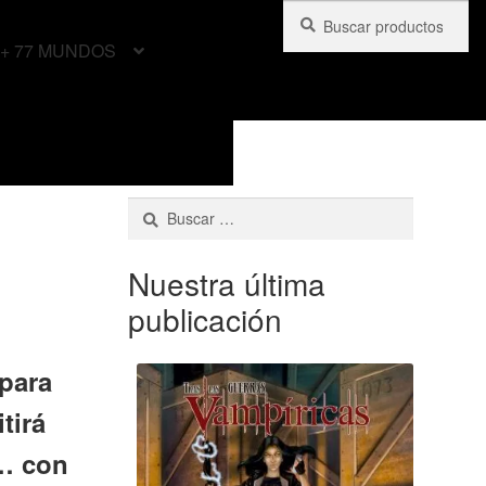
Buscar
Buscar
por:
+ 77 MUNDOS
Buscar:
Nuestra última
publicación
para
tirá
o… con