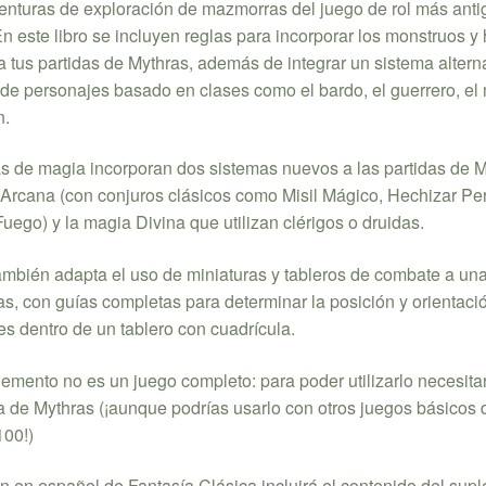
venturas de exploración de mazmorras del juego de rol más anti
 este libro se incluyen reglas para incorporar los monstruos y
a tus partidas de Mythras, además de integrar un sistema altern
 de personajes basado en clases como el bardo, el guerrero, el
n.
as de magia incorporan dos sistemas nuevos a las partidas de M
 Arcana (con conjuros clásicos como Misil Mágico, Hechizar Pe
uego) y la magia Divina que utilizan clérigos o druidas.
también adapta el uso de miniaturas y tableros de combate a una
s, con guías completas para determinar la posición y orientaci
s dentro de un tablero con cuadrícula.
emento no es un juego completo: para poder utilizarlo necesita
 de Mythras (¡aunque podrías usarlo con otros juegos básicos 
100!)
n en español de Fantasía Clásica incluirá el contenido del sup