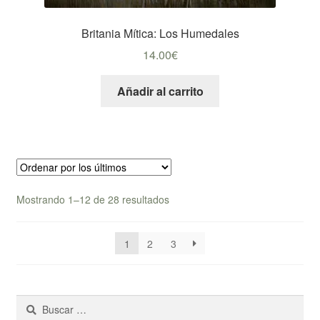
Britania Mítica: Los Humedales
14.00
€
Añadir al carrito
Ordenado
Mostrando 1–12 de 28 resultados
por
los
1
2
3
últimos
Buscar: