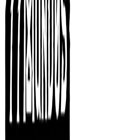
Tras las Guerras Vampíricas