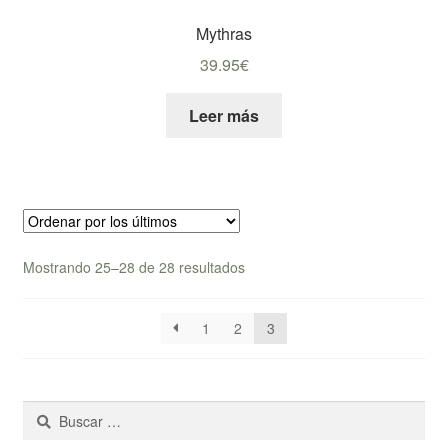
Mythras
39.95
€
Leer más
Ordenado
Mostrando 25–28 de 28 resultados
por
los
1
2
3
últimos
Buscar: