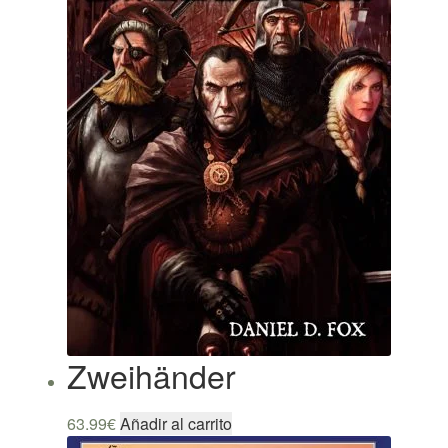
Zweihänder
63.99
€
Añadir al carrito