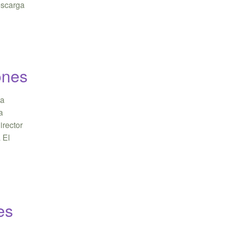
escarga
ones
ta
a
irector
 El
es