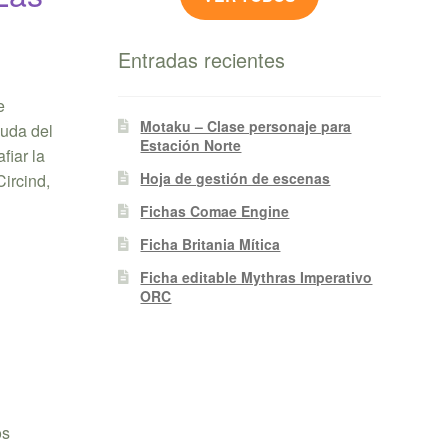
Entradas recientes
e
Motaku – Clase personaje para
yuda del
Estación Norte
fiar la
Hoja de gestión de escenas
Circind,
Fichas Comae Engine
Ficha Britania Mítica
Ficha editable Mythras Imperativo
ORC
os