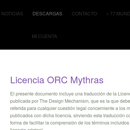
NOTICIAS
DESCARGAS
CONTACTO
+ 77 MUN
MI CUENTA
Licencia ORC Mythras
El presente documento incluye una traducción de la Lice
publicada por The Design Mechanism, que es la que debe
referida para cualquier cuestión legal concerniente a los m
publicados con dicha licencia, sirviendo esta traducción 
forma de facilitar la comprensión de los términos incluidos
licencia original.