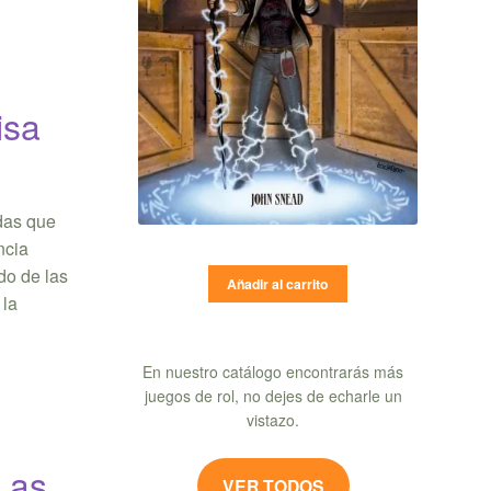
isa
das que
ncia
do de las
Añadir al carrito
 la
En nuestro catálogo encontrarás más
juegos de rol, no dejes de echarle un
vistazo.
Las
VER TODOS