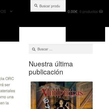
Buscar
Buscar
por:
DOS
0.00
€
0 productos
Buscar:
Nuestra última
publicación
ncia ORC
rá ser
ateriales
como una
 en la