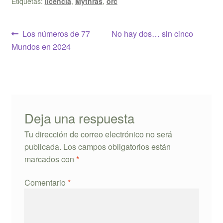
Etiquetas:
licencia
,
Mythras
,
orc
Navegación
Anterior:
Siguiente:
Los números de 77
No hay dos… sin cinco
Mundos en 2024
de
entradas
Deja una respuesta
Tu dirección de correo electrónico no será
publicada.
Los campos obligatorios están
marcados con
*
Comentario
*