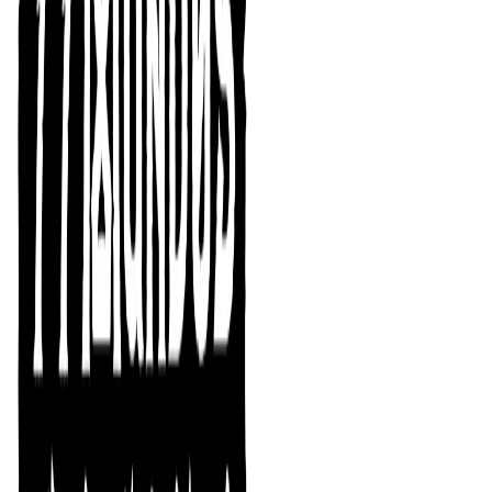
Abandonamos los
cielos
con sus titilantes
estrellas
tras
la publicación de
nuestras últimas novedades
para
traeros esta nueva propuesta repleta de aventuras y
ayudas de juego para
Mythras
, nuestro juego estrella
con sistema d100.
Hablemos en
primer lugar de
uno de los títulos
más esperados
por las muchas
posibilidades
que ofrece: