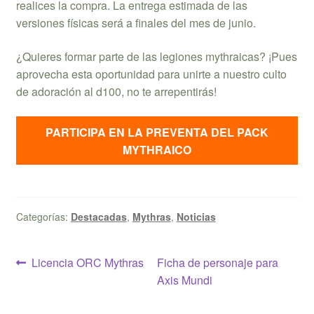
realices la compra. La entrega estimada de las
versiones físicas será a finales del mes de junio.
¿Quieres formar parte de las legiones mythraicas? ¡Pues
aprovecha esta oportunidad para unirte a nuestro culto
de adoración al d100, no te arrepentirás!
PARTICIPA EN LA PREVENTA DEL PACK
MYTHRAICO
Categorías:
Destacadas
,
Mythras
,
Noticias
Navegación
Anterior:
Siguiente:
Licencia ORC Mythras
Ficha de personaje para
Axis Mundi
de