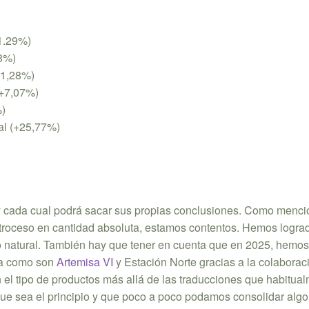
+1.29%)
88%)
-31,28%)
(+7,07%)
%)
tal (+25,77%)
s y cada cual podrá sacar sus propias conclusiones. Como men
retroceso en cantidad absoluta, estamos contentos. Hemos logra
o natural. También hay que tener en cuenta que en 2025, hemo
pia como son
Artemisa VI
y Estación Norte gracias a la colaborac
el tipo de productos más allá de las traducciones que habitua
ue sea el principio y que poco a poco podamos consolidar alg