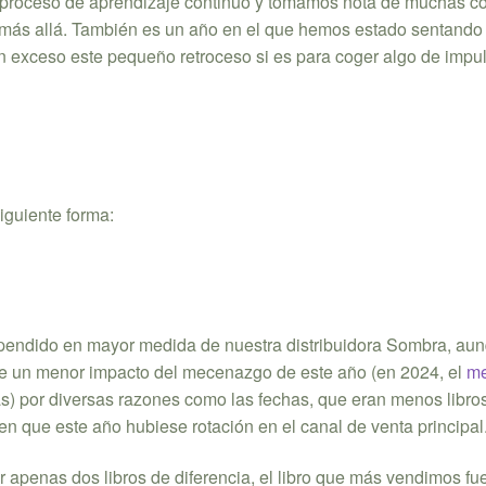
un proceso de aprendizaje continuo y tomamos nota de muchas c
y más allá. También es un año en el que hemos estado sentando
en exceso este pequeño retroceso si es para coger algo de imp
iguiente forma:
ependido en mayor medida de nuestra distribuidora Sombra, au
 de un menor impacto del mecenazgo de este año (en 2024, el
m
s) por diversas razones como las fechas, que eran menos libros
n que este año hubiese rotación en el canal de venta principal
r apenas dos libros de diferencia, el libro que más vendimos fu