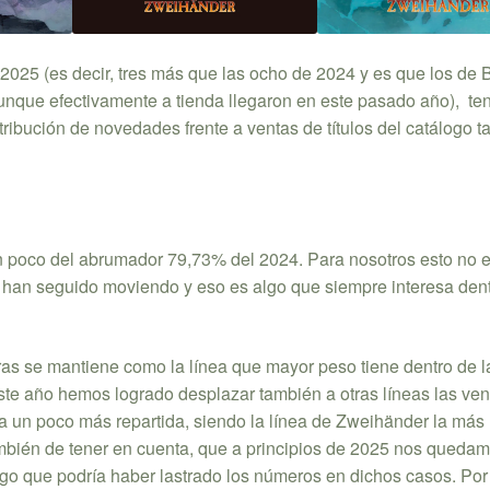
025 (es decir, tres más que las ocho de 2024 y es que los de B
unque efectivamente a tienda llegaron en este pasado año), t
stribución de novedades frente a ventas de títulos del catálogo ta
n poco del abrumador 79,73% del 2024. Para nosotros esto no 
se han seguido moviendo y eso es algo que siempre interesa dent
as se mantiene como la línea que mayor peso tiene dentro de l
este año hemos logrado desplazar también a otras líneas las ven
a un poco más repartida, siendo la línea de Zweihänder la más
mbién de tener en cuenta, que a principios de 2025 nos quedam
lgo que podría haber lastrado los números en dichos casos. Por