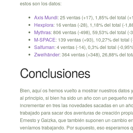
estos son los datos:
Axis Mundi
: 25 ventas (+17), 1,85% del total (
Hexplora
: 16 ventas (-28), 1,18% del total (-1,
Mythras
: 806 ventas (-498), 59,53% del total (
M-SPACE
: 139 ventas (+93), 10,27% del total 
Salfuman
: 4 ventas (-14), 0,3% del total (-0,95
Zweihänder
: 364 ventas (+348), 26,88% del to
Conclusiones
Bien, aquí os hemos vuelto a mostrar nuestros dato
al principio, si bien ha sido un año con un pequeño 
incrementar en tres las novedades sacadas en un añ
trabajado para sacar dos aventuras de creación pro
Ernesto y Gaizka, que también suponen un cambio en 
veníamos trabajando. Por supuesto, eso esperamos q