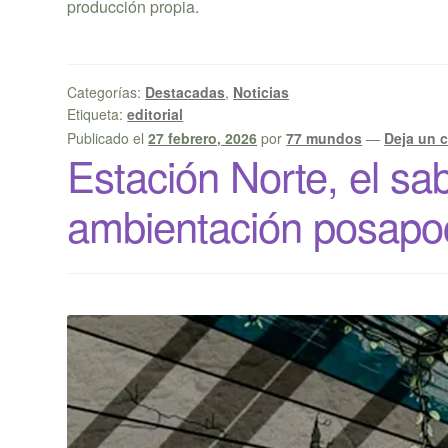
producción propia.
Categorías:
Destacadas
,
Noticias
Etiqueta:
editorial
Publicado el
27 febrero, 2026
por
77 mundos
—
Deja un 
Estación Norte, el s
ambientación posapoc