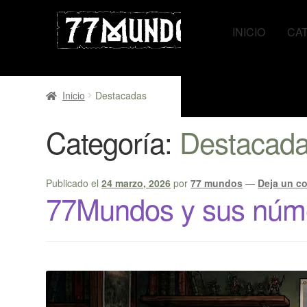
Ir
Ir
a
al
INICIO
CA
la
contenido
navegación
Inicio
Destacadas
Categoría:
Destacad
Publicado el
24 marzo, 2026
por
77 mundos
—
Deja un c
77Mundos y sus núm