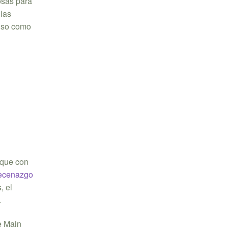
osas para
 las
ulso como
nque con
ecenazgo
, el
.
e Main