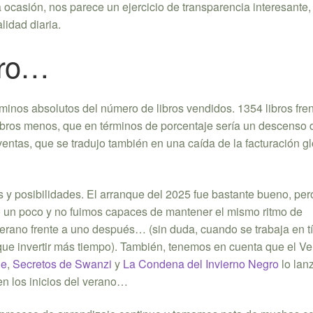
casión, nos parece un ejercicio de transparencia interesante,
lidad diaria.
ero…
nos absolutos del número de libros vendidos. 1354 libros fren
bros menos, que en términos de porcentaje sería un descenso 
tas, que se tradujo también en una caída de la facturación gl
 y posibilidades. El arranque del 2025 fue bastante bueno, per
do un poco y no fuimos capaces de mantener el mismo ritmo de
verano frente a uno después… (sin duda, cuando se trabaja en tí
ue invertir más tiempo). También, tenemos en cuenta que el V
he
,
Secretos de Swanzi
y
La Condena del Invierno Negro
lo lan
n los inicios del verano…