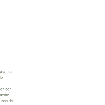
cionamos
do
s
ión con
lmente
o más de