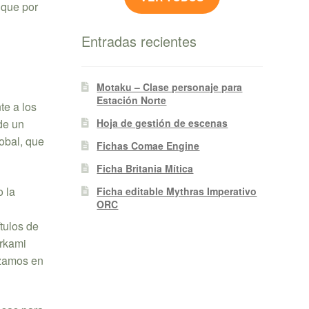
 que por
Entradas recientes
Motaku – Clase personaje para
Estación Norte
te a los
Hoja de gestión de escenas
de un
obal, que
Fichas Comae Engine
Ficha Britania Mítica
o la
Ficha editable Mythras Imperativo
ORC
tulos de
erkami
zamos en