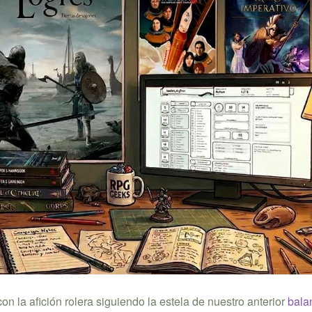
 la afición rolera siguiendo la estela de nuestro anterior
bala