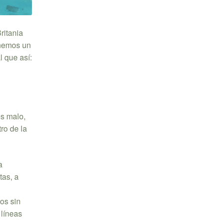
ritania
enemos un
l que así:
es malo,
ro de la
a
tas, a
os sin
 líneas