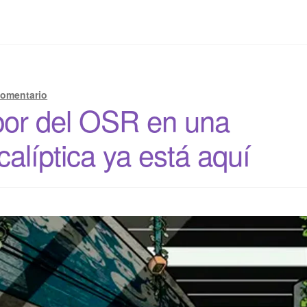
comentario
abor del OSR en una
alíptica ya está aquí