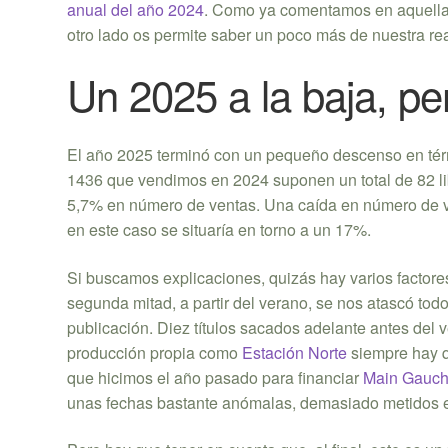
anual del año 2024
. Como ya comentamos en aquella o
otro lado os permite saber un poco más de nuestra rea
Un 2025 a la baja, p
El año 2025 terminó con un pequeño descenso en térmi
1436 que vendimos en 2024 suponen un total de 82 li
5,7% en número de ventas. Una caída en número de ven
en este caso se situaría en torno a un 17%.
Si buscamos explicaciones, quizás hay varios factores
segunda mitad, a partir del verano, se nos atascó to
publicación. Diez títulos sacados adelante antes del 
producción propia como
Estación Norte
siempre hay q
que hicimos el año pasado para financiar
Main Gauc
unas fechas bastante anómalas, demasiado metidos e