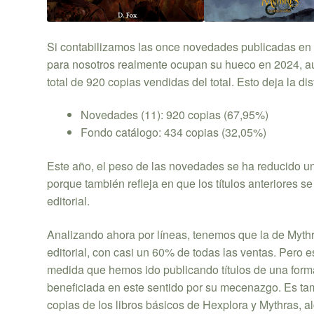
Si contabilizamos las once novedades publicadas en 2
para nosotros realmente ocupan su hueco en 2024, a
total de 920 copias vendidas del total. Esto deja la di
Novedades (11): 920 copias (67,95%)
Fondo catálogo: 434 copias (32,05%)
Este año, el peso de las novedades se ha reducido u
porque también refleja en que los títulos anteriores 
editorial.
Analizando ahora por líneas, tenemos que la de Mythr
editorial, con casi un 60% de todas las ventas. Pero 
medida que hemos ido publicando títulos de una form
beneficiada en este sentido por su mecenazgo. Es ta
copias de los libros básicos de Hexplora y Mythras, a