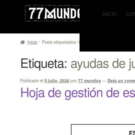
Ir
Ir
a
al
INICIO
CA
la
contenido
navegación
Inicio
Posts etiquetados “ayudas de juego”
Etiqueta:
ayudas de j
Publicado el
5 julio, 2026
por
77 mundos
—
Deja un come
Hoja de gestión de e