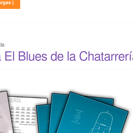
rgas )
rio
El Blues de la Chatarrer