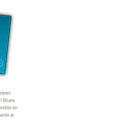
rraren
El Blues
imible en
anto si