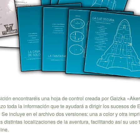
ición encontraréis una hoja de control creada por Gaizka «Ake
o toda la información que te ayudará a dirigir los sucesos de 
. Se incluye en el archivo dos versiones: una a color y otra impr
distintas localizaciones de la aventura, facilitando así su uso t
ine.