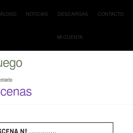
TÁLOGO
NOTICIAS
DESCARGAS
CONTACTO
MI CUENTA
uego
ntario
scenas