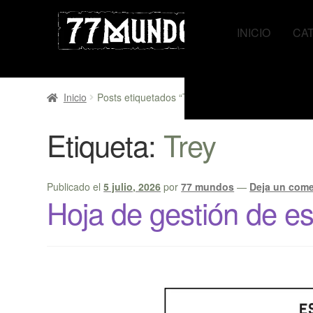
Ir
Ir
a
al
INICIO
CA
la
contenido
navegación
Inicio
Posts etiquetados “Trey”
Etiqueta:
Trey
Publicado el
5 julio, 2026
por
77 mundos
—
Deja un come
Hoja de gestión de e