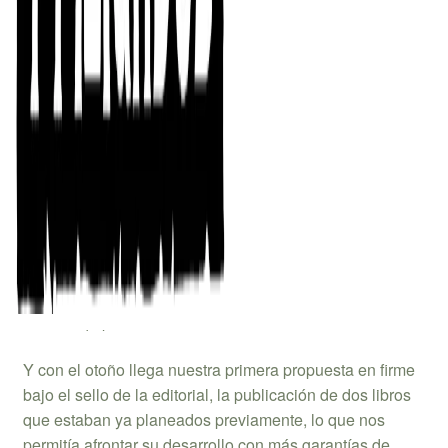
de ilusiones, sueños y aspiraciones, con una idea
central: la de tratar de seguir aportando un granito de
arena al mundo del rol y hacerlo con la misma seriedad
que caracterizó siempre a
77MUNDOS
.
Los primeros momentos se dedicaron a tomar las
riendas, conocer todos los entresijos y, a fin de cuentas,
ver cómo podíamos planificar nuestra actividad. En
esas, llegó el editor en la sombra, Gaizka, que se uniría
al equipo para aportar también su sello personal. Si
bien, en estos momentos se encuentra de excedencia,
confiamos en que tan pronto como pueda se vuelva a
unir al equipo.
Y con el otoño llega nuestra primera propuesta en firme
bajo el sello de la editorial, la publicación de dos libros
que estaban ya planeados previamente, lo que nos
permitía afrontar su desarrollo con más garantías de