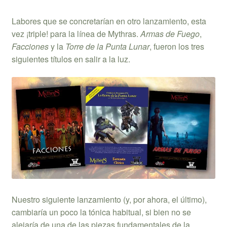
Labores que se concretarían en otro lanzamiento, esta
vez ¡triple! para la línea de Mythras.
Armas de Fuego
,
Facciones
y la
Torre de la Punta Lunar
, fueron los tres
siguientes títulos en salir a la luz.
Nuestro siguiente lanzamiento (y, por ahora, el último),
cambiaría un poco la tónica habitual, si bien no se
alejaría de una de las piezas fundamentales de la