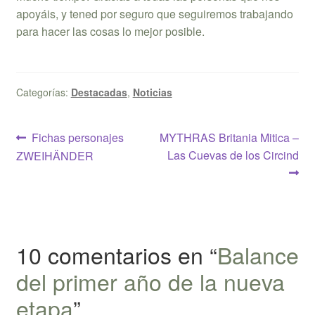
apoyáis, y tened por seguro que seguiremos trabajando
para hacer las cosas lo mejor posible.
Categorías:
Destacadas
,
Noticias
Navegación
Anterior:
Siguiente:
Fichas personajes
MYTHRAS Britania Mitica –
Las Cuevas de los Circind
ZWEIHÄNDER
de
entradas
10 comentarios en “
Balance
del primer año de la nueva
etapa
”