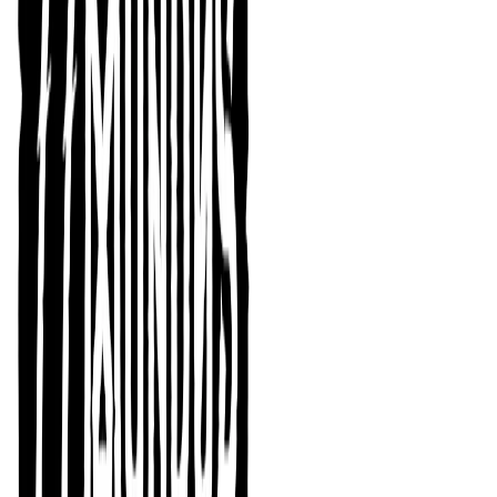
Nuestro primer año, un
suspiro
Aunque no fue hasta agosto del año pasado que lo
anunciamos, la verdad es que desde el 1 de julio el
cambio en la dirección de
77MUNDOS
era un hecho
(bueno, quedaban cuestiones de contratos y cabos que
atar, pero ya habíamos lanzado la moneda al aire). Así
pues, arrancaba esta nueva etapa de la editorial con
Amanda, Ignacio y Sergio al frente. Sin duda, un montón