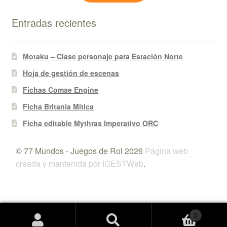
Entradas recientes
Motaku – Clase personaje para Estación Norte
Hoja de gestión de escenas
Fichas Comae Engine
Ficha Britania Mítica
Ficha editable Mythras Imperativo ORC
© 77 Mundos - Juegos de Rol 2026
Página web
creada y mantenida por IGESTWeb
.
0
Buscar
Buscar