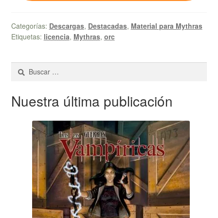
Categorías:
Descargas
,
Destacadas
,
Material para Mythras
Etiquetas:
licencia
,
Mythras
,
orc
Buscar:
Nuestra última publicación