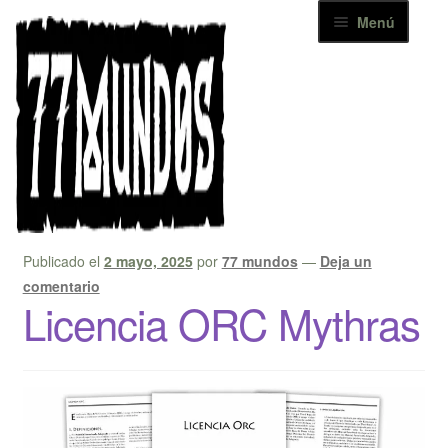
Ir
Ir
Menú
a
al
la
contenido
Inicio
navegación
Catálogo
Inicio
Posts etiquetados “orc”
Etiqueta:
orc
Noticias
Descargas
Publicado el
2 mayo, 2025
por
77 mundos
—
Deja un
comentario
Contacto
Licencia ORC Mythras
+ 77 MUNDOS
Mi cuenta