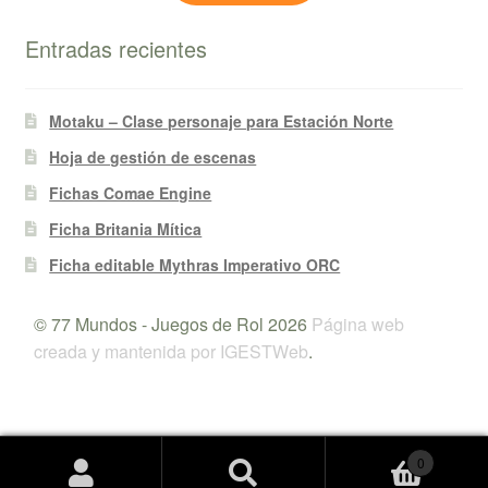
Entradas recientes
Motaku – Clase personaje para Estación Norte
Hoja de gestión de escenas
Fichas Comae Engine
Ficha Britania Mítica
Ficha editable Mythras Imperativo ORC
© 77 Mundos - Juegos de Rol 2026
Página web
creada y mantenida por IGESTWeb
.
0
Buscar
Buscar