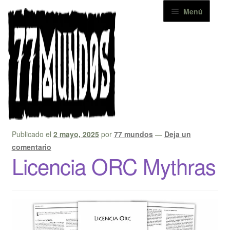
Ir
Ir
Menú
a
al
la
contenido
Inicio
navegación
Catálogo
Inicio
Posts etiquetados “licencia”
Etiqueta:
licencia
Noticias
Descargas
Publicado el
2 mayo, 2025
por
77 mundos
—
Deja un
comentario
Contacto
Licencia ORC Mythras
+ 77 MUNDOS
Mi cuenta