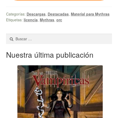
Categorías:
Descargas
,
Destacadas
,
Material para Mythras
Etiquetas:
licencia
,
Mythras
,
orc
Buscar:
Nuestra última publicación