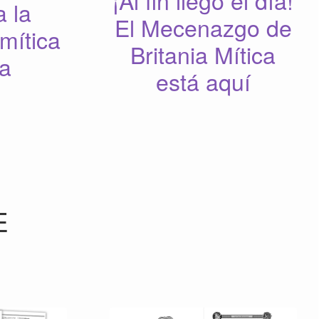
¡Al fin llegó el día!
 la
El Mecenazgo de
mítica
Britania Mítica
ia
está aquí
E