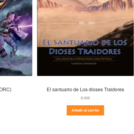
(ORC)
El santuario de Los dioses Traidores
9.00
€
Añadir al carrito