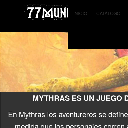
Ir
Ir
a
al
INICIO
CATÁLOGO
la
contenido
navegación
MYTHRAS ES UN JUEGO D
En Mythras los aventureros se definen
medida que los personajes corren a