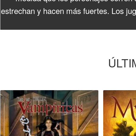
estrechan y hacen más fuertes. Los jug
ÚLTI