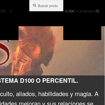
Buscar
Buscar
por:
DOS
0.00
€
0 productos
TEMA D100 O PERCENTIL.
culto, aliados, habilidades y magia. A
lidades mejoran y sus relaciones se