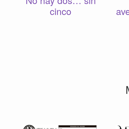
No hay dos… sin
cinco
ave