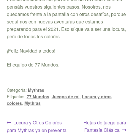
pensáis vuestros siguientes pasos. Nosotros, nos
quedamos frente a la pantalla con otros desafíos, porque
seguimos con nuevas aventuras que estamos
preparando para el 2021. Eso sí que va a ser una locura,
pero de todos los colores.
¡Feliz Navidad a todos!
El equipo de 77 Mundos.
Categoría:
Mythras
Etiquetas:
77 Mundos
,
Juegos de rol
,
Locura y otros
colores
,
Mythras
Navegación
Anterior:
Siguiente:
Locura y Otros Colores
Hojas de juego para
Fantasía Clásica
para Mythras ya en preventa