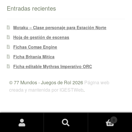
Entradas recientes
Motaku – Clase personaje para Estación Norte
Hoja de gestión de escenas
Fichas Comae Engine
Ficha Britania Mítica
Ficha editable Mythras Imperativo ORC
© 77 Mundos - Juegos de Rol 2026
Página web
creada y mantenida por IGESTWeb
.
0
Buscar
Buscar