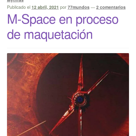
Publicado el
12 abril, 2021
por
77mundos
—
2 comentarios
M-Space en proceso
de maquetación