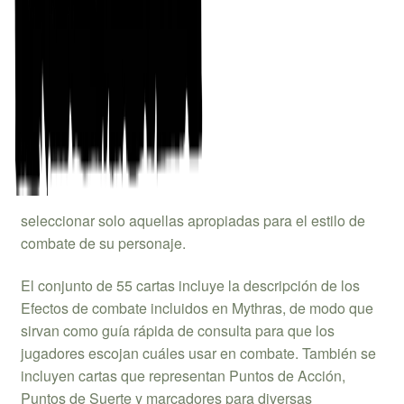
Convierte tu combate en una lucha legendaria.
Las Cartas de Combate de Mythras son un modo de
facilitar el uso de los Efectos de combate en las partidas
de Mythras. Cada carta describe los efectos de uno de
estos efectos especiales, junto con una ilustración que
permite visualizar la acción emprendida. Los Jugadores
y Directores pueden usar el juego completo de cartas o
seleccionar solo aquellas apropiadas para el estilo de
combate de su personaje.
El conjunto de 55 cartas incluye la descripción de los
Efectos de combate incluidos en Mythras, de modo que
sirvan como guía rápida de consulta para que los
jugadores escojan cuáles usar en combate. También se
incluyen cartas que representan Puntos de Acción,
Puntos de Suerte y marcadores para diversas