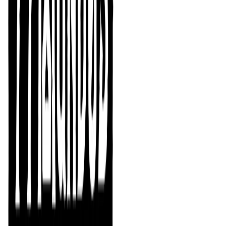
Ya están aquí las cartas de combate para Mythras.
Mientras seguimos trabajando en la maquetación de
nuestra próxima publicación, hemos sacado un poquito
de tiempo, para traducir, diseñar, maquetar y llevar a
impresión un complemento. Estas cartas de combate no
son indispensables, pero te serán muy útiles para
gestionar los combates en las mesas de juego.