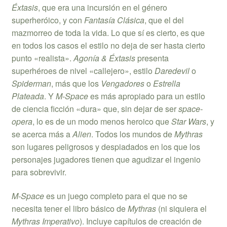
Éxtasis
, que era una incursión en el género
superheróico, y con
Fantasía Clásica
, que el del
mazmorreo de toda la vida. Lo que sí es cierto, es que
en todos los casos el estilo no deja de ser hasta cierto
punto «realista».
Agonía & Éxtasis
presenta
superhéroes de nivel «callejero», estilo
Daredevil
o
Spiderman
, más que los
Vengadores
o
Estrella
Plateada
. Y
M-Space
es más apropiado para un estilo
de ciencia ficción «dura» que, sin dejar de ser
space-
opera
, lo es de un modo menos heroico que
Star Wars
, y
se acerca más a
Alien
. Todos los mundos de
Mythras
son lugares peligrosos y despiadados en los que los
personajes jugadores tienen que agudizar el ingenio
para sobrevivir.
M-Space
es un juego completo para el que no se
necesita tener el libro básico de
Mythras
(ni siquiera el
Mythras Imperativo
). Incluye capítulos de creación de