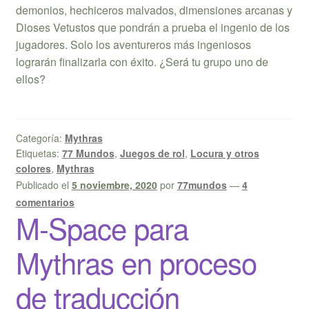
demonios, hechiceros malvados, dimensiones arcanas y
Dioses Vetustos que pondrán a prueba el ingenio de los
jugadores. Solo los aventureros más ingeniosos
lograrán finalizarla con éxito. ¿Será tu grupo uno de
ellos?
Categoría:
Mythras
Etiquetas:
77 Mundos
,
Juegos de rol
,
Locura y otros
colores
,
Mythras
Publicado el
5 noviembre, 2020
por
77mundos
—
4
comentarios
M-Space para
Mythras en proceso
de traducción