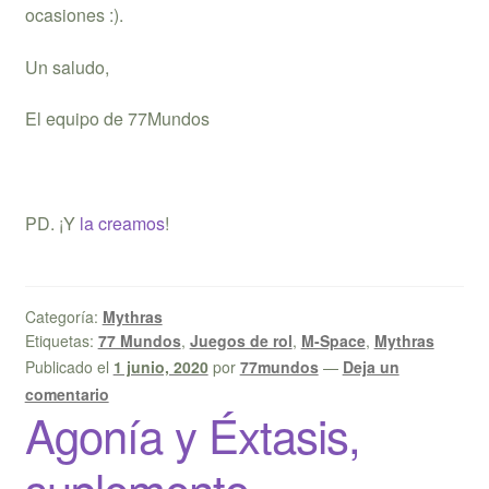
ocasiones :).
Un saludo,
El equipo de 77Mundos
PD. ¡Y
la creamos
!
Categoría:
Mythras
Etiquetas:
77 Mundos
,
Juegos de rol
,
M-Space
,
Mythras
Publicado el
1 junio, 2020
por
77mundos
—
Deja un
comentario
Agonía y Éxtasis,
suplemento