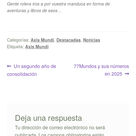
Gente rolera iros a por vuestra manduca en forma de
aventuras y libros de esos…
Categorías:
Axis Mundi
,
Destacadas
,
Noticias
Etiqueta:
Axis Mundi
Navegación
Anterior:
Siguiente:
Un segundo año de
77Mundos y sus números
en 2025
consolidación
de
entradas
Deja una respuesta
Tu dirección de correo electrónico no será
publicada.
Los campos obligatorios están