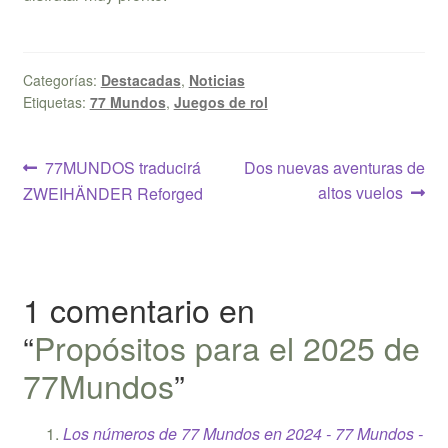
Categorías:
Destacadas
,
Noticias
Etiquetas:
77 Mundos
,
Juegos de rol
Navegación
Anterior:
Siguiente:
77MUNDOS traducirá
Dos nuevas aventuras de
altos vuelos
ZWEIHÄNDER Reforged
de
entradas
1 comentario en
“
Propósitos para el 2025 de
77Mundos
”
Los números de 77 Mundos en 2024 - 77 Mundos -