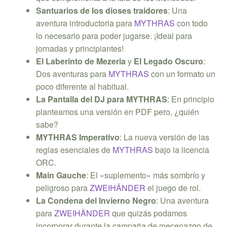
Santuarios de los dioses traidores
: Una
aventura introductoria para
MYTHRAS
con todo
lo necesario para poder jugarse. ¡Ideal para
jornadas y principiantes!
El Laberinto de Mezeria
y
El Legado Oscuro
:
Dos aventuras para
MYTHRAS
con un formato un
poco diferente al habitual.
La Pantalla del DJ para MYTHRAS
: En principio
planteamos una versión en PDF pero, ¿quién
sabe?
MYTHRAS Imperativo
: La nueva versión de las
reglas esenciales de
MYTHRAS
bajo la licencia
ORC.
Main Gauche
: El «suplemento» más sombrío y
peligroso para
ZWEIHÄNDER
el juego de rol.
La Condena del Invierno Negro
: Una aventura
para
ZWEIHÄNDER
que quizás podamos
incorporar durante la campaña de mecenazgo de