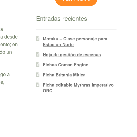
Entradas recientes
ta
ona desde
Motaku – Clase personaje para
iento; en
Estación Norte
ndo un
Hoja de gestión de escenas
Fichas Comae Engine
ego a
Ficha Britania Mítica
es,
Ficha editable Mythras Imperativo
ORC