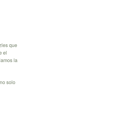
zles que
e el
llamos la
 no solo