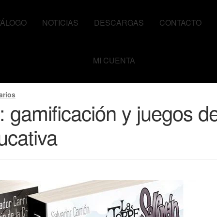
TÁLOGO
NOTICIAS
DESCARGAS
CONTACTO
MI CUENTA
n y juegos de rol como herramienta educativa
arios
 gamificación y juegos de
ucativa