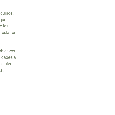
ecursos,
 que
e los
 estar en
objetivos
vidades a
e nivel,
s.