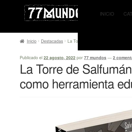
Ir
Ir
a
al
INICIO
CA
la
contenido
navegación
Inicio
Destacadas
La Torre de Salfumán: gamificació
Publicado el
22 agosto, 2022
por
77 mundos
—
2 coment
La Torre de Salfumán:
como herramienta ed