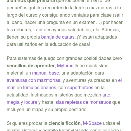
alumnos que primaria
que los ponen en el rol de
pequeños goblins recorriendo la torre o mazmorras a lo
largo del curso y consiguiendo ventajas para clase (salir
al baño, hacer una pregunta en un examen…) por hacer
los deberes, traer desayunos saludables, etc. Además,
tienen su propia
baraja de cartas
. ¡Y están adaptadas
para utilizarlos en la educación de casa!
Para sistemas de juego con grandes posibilidades pero
sencillos de aprender
,
Mythras
tiene muchísimo
material: un
manual base
, una adaptación para
aventuras con mazmorras
, y aventuras ya creadas en
el
mar
, en
túmulos enanos
, con
superhéroes
en la
actualidad, intrincados misterios que mezclan
arte,
magia y locura
y hasta
islas repletas de monstruos
que
incluyen un mapa y su propio bestiario.
Si quieres probar la
ciencia ficción
,
M-Space
utiliza el
mismo sistema y permite jugar viajando por el espacio y