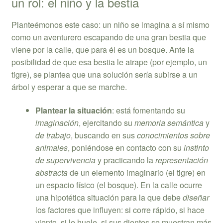
un rol: el niño y la bestia
Planteémonos este caso: un niño se imagina a sí mismo
como un aventurero escapando de una gran bestia que
viene por la calle, que para él es un bosque. Ante la
posibilidad de que esa bestia le atrape (por ejemplo, un
tigre), se plantea que una solución sería subirse a un
árbol y esperar a que se marche.
Plantear la situación
: está fomentando su
imaginación
, ejercitando su
memoria semántica
y
de trabajo
, buscando en sus
conocimientos sobre
animales
, poniéndose en contacto con su
instinto
de supervivencia
y practicando la
representación
abstracta
de un elemento imaginario (el tigre) en
un espacio físico (el bosque). En la calle ocurre
una hipotética situación para la que debe
diseñar
los factores que influyen: si corre rápido, si hace
viento, si le huele, si sus dientes se muestran más