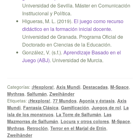
Universidad de Sevilla. Máster en Comunicación
Institucional y Política.
Higueras, M. L. (2019).
El juego como recurso
didáctico en la formación inicial docente.
Universidad de Granada. Programa Oficial de
Doctorado en Ciencias de la Educación.
González, V. (s.f.).
Aprendizaje Basado en el
Juego (ABJ)
. Universidad de Murcia.
Categorías:
¡Hexplora!
,
Axis Mundi
,
Destacadas
,
M-Space
,
Mythras
,
Salfumán
,
Zweihänder
Etiquetas:
¡Hexplora!
,
77 Mundos
,
Agonía y éxtasis
,
Axis
Mundi
,
Fantasía Clásica
,
Gamificación
,
Juegos de rol
,
La
isla de los monstruos
,
La Torre de Salfumán
,
Las
Mazmorras de Salfumán
,
Locura y otros colores
,
M-Space
,
Mythras
,
Retroclón
,
Terror en el Marjal de Ettin
,
Zweihänder