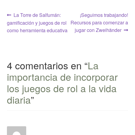
Navegación
Anterior:
Siguiente:
La Torre de Salfumán:
¡Seguimos trabajando!
Recursos para comenzar a
gamificación y juegos de rol
de
jugar con Zweihänder
como herramienta educativa
entradas
4 comentarios en “
La
importancia de incorporar
los juegos de rol a la vida
diaria
”