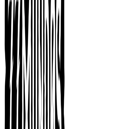
El juego es inherente al ser humano, al igual que
desempeñar roles. Los beneficios de los juegos de rol
son múltiples y pueden ser aprovechados en distintas
facetas de la vida tanto a nivel personal, como social,
profesional y, por supuesto, el lúdico. No importa si
llevas jugando a rol muchos años, si apenas has oído
hablar de él o si solo probaste una partida una vez.
Aunque no lo sepas, tienes mucha experiencia
acumulada.