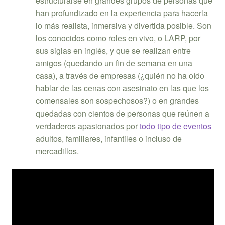
estructurarse en grandes grupos de personas que
han profundizado en la experiencia para hacerla
lo más realista, inmersiva y divertida posible. Son
los conocidos como roles en vivo, o LARP, por
sus siglas en inglés, y que se realizan entre
amigos (quedando un fin de semana en una
casa), a través de empresas (¿quién no ha oído
hablar de las cenas con asesinato en las que los
comensales son sospechosos?) o en grandes
quedadas con cientos de personas que reúnen a
verdaderos apasionados por
todo tipo de eventos
adultos, familiares, infantiles o incluso de
mercadillos.