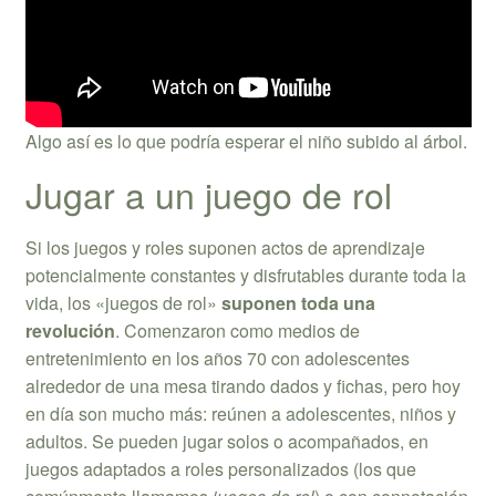
Algo así es lo que podría esperar el niño subido al árbol.
Jugar a un juego de rol
Si los juegos y roles suponen actos de aprendizaje
potencialmente constantes y disfrutables durante toda la
vida, los «juegos de rol»
suponen toda una
revolución
. Comenzaron como medios de
entretenimiento en los años 70 con adolescentes
alrededor de una mesa tirando dados y fichas, pero hoy
en día son mucho más: reúnen a adolescentes, niños y
adultos. Se pueden jugar solos o acompañados, en
juegos adaptados a roles personalizados (los que