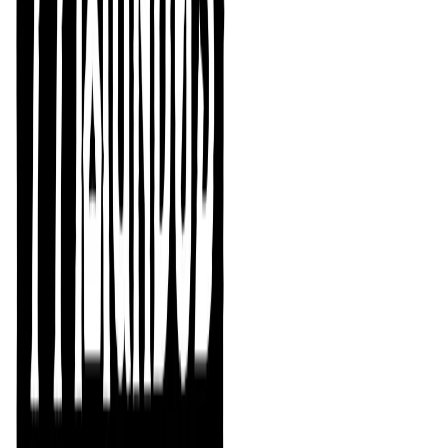
El juego
Si hablamos de los juegos de rol como una forma de
entretenimiento, su nombre ya contiene una definición:
los juegos de rol son, en efecto, juegos.
Pero si ampliamos los conceptos de «rol» y de «juego»
por separado, ambos se expanden por multitud de
áreas.
El juego ha sido tradicionalmente asociado a la
infancia
. Para unas generaciones, se basaba en
actividades como salir a la calle y golpear con el pie una
pelota; para otras, encender una videoconsola en el
sofá. Sin embargo, el juego va mucho más allá.