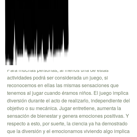
Sabemos que, para cada persona, el juego puede
adquirir distintas formas y mostrarse en distintos
momentos vitales: ¿podemos considerar un juego
construir maquetas de edificios? ¿Y realizar el
mantenimiento de un coche tunneado? ¿Lo es escribir
una novela, cantar, lanzar un juguete al perro para que
lo coja? ¿Y realizar una campaña para que nuestros
amigos vivan aventuras tirando dados en una mesa?
Para muchas personas, al menos una de estas
actividades podrá ser considerada un juego, si
reconocemos en ellas las mismas sensaciones que
tenemos al jugar cuando éramos niños. El juego implica
diversión durante el acto de realizarlo, independiente del
objetivo o su mecánica. Jugar entretiene, aumenta la
sensación de bienestar y genera emociones positivas. Y
respecto a esto, por suerte, la ciencia ya ha demostrado
que la diversión y el emocionarnos viviendo algo implica