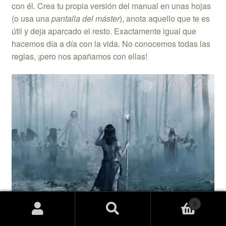
con él. Crea tu propia versión del manual en unas hojas
(o usa una
pantalla del máster
), anota aquello que te es
útil y deja aparcado el resto. Exactamente igual que
hacemos día a día con la vida. No conocemos todas las
reglas, ¡pero nos apañamos con ellas!
0
Buscar
Buscar
Mythras Imperativo
.
77 Mundos
.
por: