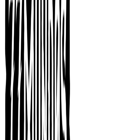
La
preventa
de nuestros dos últimos títulos sigue su
curso, y hoy nos vamos a fijar en una de las dos
aventuras: Artemisa VI. Y la mejor forma de hacerlo, es
contando con las palabras de su autor: Ernesto Orellana
o como muchas personas le conoceréis: Emod.
En la plataforma de