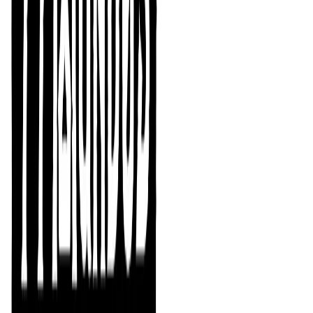
despegue
La nave se dirige a la plataforma de lanzamiento, falta
poco para el despegue de esta nueva misión que os
llevará a ti y a tu mesa a la Luna. Pensé que sería fácil
contarte de forma resumida cómo hemos conseguido
llevar Artemisa VI hasta tu mesa de juego, pero no es
tan fácil. Aún así voy a intentarlo.
Artemisa VI no surge de ninguna película, novela o
serie. Nace a partir de una variedad de artículos y
programas de divulgación científica, de ideas alocadas y
de muchas historias, sobre todo de ciencia ficción.
Durante un tiempo solo eran retazos, conceptos
guardados en un cajón: campos de vacío, exploración
espacial, la inmensidad del espacio, la muerte, el
recuerdo… Todas estas nociones y la intención de que
la historia tuviera una narrativa particular eran (y siguen