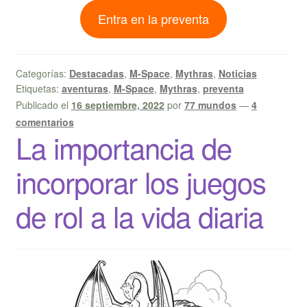
Entra en la preventa
Categorías:
Destacadas
,
M-Space
,
Mythras
,
Noticias
Etiquetas:
aventuras
,
M-Space
,
Mythras
,
preventa
Publicado el
16 septiembre, 2022
por
77 mundos
—
4
comentarios
La importancia de
incorporar los juegos
de rol a la vida diaria