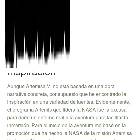
siendo) sus pilares principales. La aventura cobró
sentido por sí misma de repente y de la mejor manera
posible: jugando otra aventura muy distinta, pero con un
giro argumental similar que hizo que las piezas de
Artemisa VI encajaran en mi cabeza.
Inspiración
Aunque Artemisa VI no está basada en una obra
narrativa concreta, por supuesto que he encontrado la
inspiración en una variedad de fuentes. Evidentemente,
el programa Artemis que lidera la NASA fue la excusa
para darle un entorno real a la aventura para facilitar la
inmersión. Para el inicio de la aventura me basé en la
promoción que ha hecho la NASA de la misión Artemisa