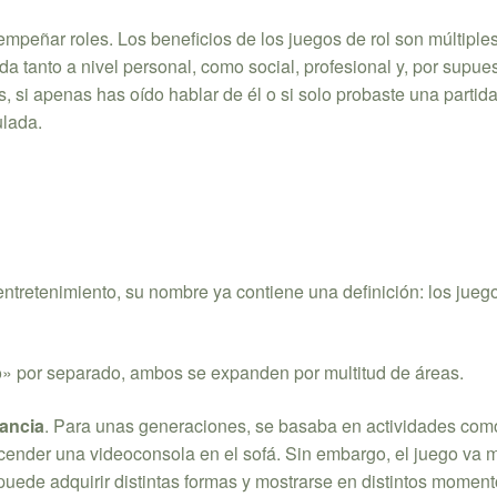
empeñar roles. Los beneficios de los juegos de rol son múltiple
a tanto a nivel personal, como social, profesional y, por supues
, si apenas has oído hablar de él o si solo probaste una partid
ulada.
ntretenimiento, su nombre ya contiene una definición: los juego
o» por separado, ambos se expanden por multitud de áreas.
fancia
. Para unas generaciones, se basaba en actividades como
 encender una videoconsola en el sofá. Sin embargo, el juego va
uede adquirir distintas formas y mostrarse en distintos momen