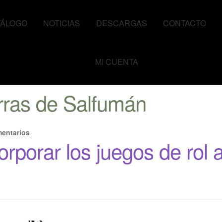
TÁLOGO
NOTICIAS
DESCARGAS
CONTACTO
MI CUENTA
”
ras de Salfumán
mentarios
rporar los juegos de rol a