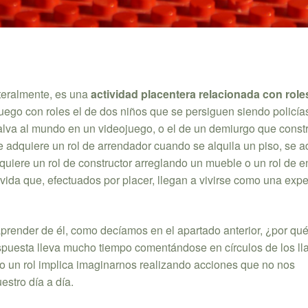
teralmente, es una
actividad placentera relacionada con role
juego con roles el de dos niños que se persiguen siendo policía
alva al mundo en un videojuego, o el de un demiurgo que const
e adquiere un rol de arrendador cuando se alquila un piso, se a
adquiere un rol de constructor arreglando un mueble o un rol de 
la vida que, efectuados por placer, llegan a vivirse como una exp
aprender de él, como decíamos en el apartado anterior, ¿por qué 
respuesta lleva mucho tiempo comentándose en círculos de los l
bo un rol implica imaginarnos realizando acciones que no nos
stro día a día.