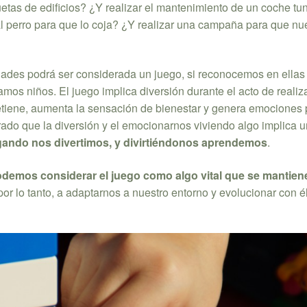
etas de edificios? ¿Y realizar el mantenimiento de un coche t
 al perro para que lo coja? ¿Y realizar una campaña para que nu
ades podrá ser considerada un juego, si reconocemos en ellas
s niños. El juego implica diversión durante el acto de realiza
etiene, aumenta la sensación de bienestar y genera emociones p
trado que la diversión y el emocionarnos viviendo algo implica 
gando nos divertimos, y divirtiéndonos aprendemos
.
demos considerar el juego como algo vital que se mantien
por lo tanto, a adaptarnos a nuestro entorno y evolucionar con él