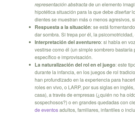
representación abstracta
de un elemento imagina
hipotética situación para la que debe
diseñar
lo
dientes se muestran más o menos agresivos, si e
Respuesta a la situación
: se está fomentando 
dar sombra. Si trepa por él, la psicomotricidad,
Interpretación del aventurero
: si habla en vo
vestirse como él (un simple sombrero bastaría p
específico e improvisación.
La naturalización del rol en el juego
: este ti
durante la infancia, en los juegos de rol tradi
han profundizado en la experiencia para hacerl
roles en vivo, o LARP, por sus siglas en inglé
casa), a través de empresas (¿quién no ha oíd
sospechosos?) o en grandes quedadas con cie
de eventos
adultos, familiares, infantiles o inc