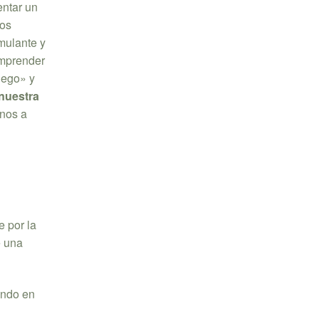
entar un
ios
imulante y
omprender
Juego» y
 nuestra
rnos a
 por la
e una
ando en