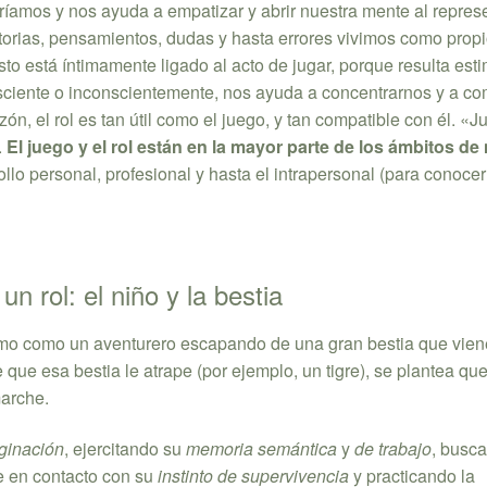
íamos y nos ayuda a empatizar y abrir nuestra mente al repres
storias, pensamientos, dudas y hasta errores vivimos como prop
sto está íntimamente ligado al acto de jugar, porque resulta est
onsciente o inconscientemente, nos ayuda a concentrarnos y a c
ón, el rol es tan útil como el juego, y tan compatible con él. «
.
El juego y el rol están en la mayor parte de los ámbitos de
llo personal, profesional y hasta el intrapersonal (para conoce
un rol: el niño y la bestia
mo como un aventurero escapando de una gran bestia que viene
e que esa bestia le atrape (por ejemplo, un tigre), se plantea qu
marche.
ginación
, ejercitando su
memoria semántica
y
de trabajo
, busc
e en contacto con su
instinto de supervivencia
y practicando la