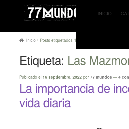
Ir
Ir
a
al
INICIO
CA
la
contenido
navegación
Inicio
Posts etiquetados “Las Mazmorras de Salfumán
Etiqueta:
Las Mazmor
Publicado el
16 septiembre, 2022
por
77 mundos
—
4 co
La importancia de inco
vida diaria