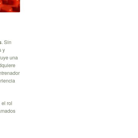
s
. Sin
s y
ruye una
dquiere
entrenador
eriencia
el rol
lamados