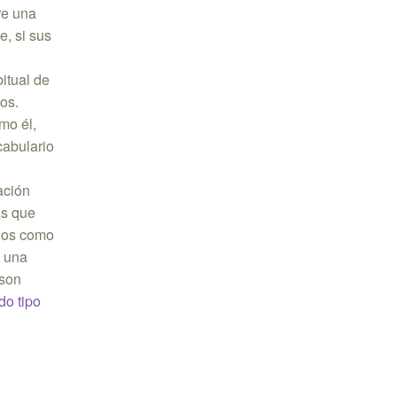
re una
e, si sus
bitual de
dos.
mo él,
cabulario
ación
as que
idos como
n una
 son
do tipo