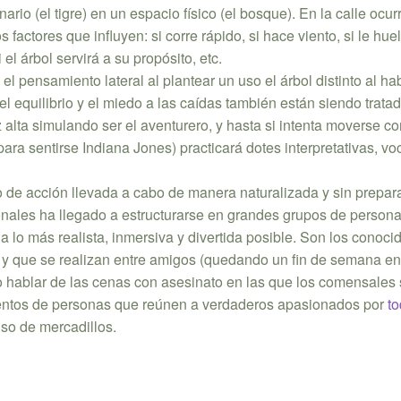
rio (el tigre) en un espacio físico (el bosque). En la calle ocur
s factores que influyen: si corre rápido, si hace viento, si le huel
l árbol servirá a su propósito, etc.
el pensamiento lateral al plantear un uso el árbol distinto al ha
 el equilibrio y el miedo a las caídas también están siendo trata
z alta simulando ser el aventurero, y hasta si intenta moverse co
ara sentirse Indiana Jones) practicará dotes interpretativas, vo
po de acción llevada a cabo de manera naturalizada y sin prepar
cionales ha llegado a estructurarse en grandes grupos de person
a lo más realista, inmersiva y divertida posible. Son los conoc
s, y que se realizan entre amigos (quedando un fin de semana e
o hablar de las cenas con asesinato en las que los comensales
ntos de personas que reúnen a verdaderos apasionados por
to
luso de mercadillos.