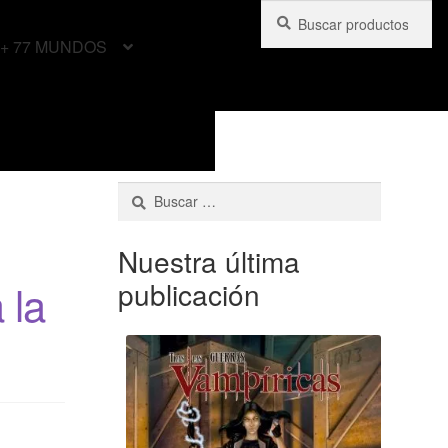
Buscar
Buscar
por:
+ 77 MUNDOS
Buscar:
Nuestra última
publicación
 la