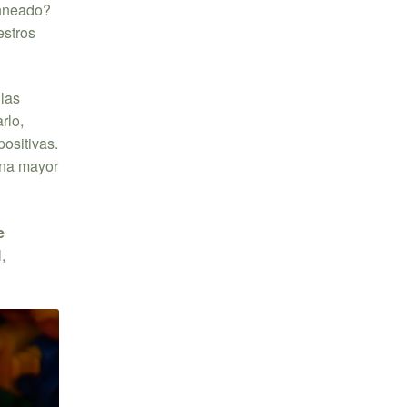
unneado?
estros
 las
rlo,
ositivas.
una mayor
e
,